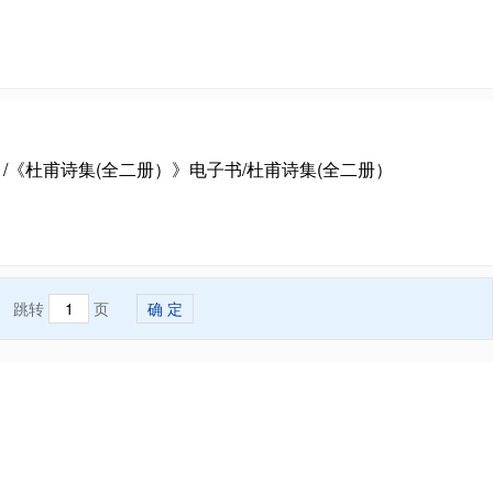
结）/《杜甫诗集(全二册）》电子书/杜甫诗集(全二册）
跳转
页
确 定