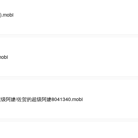
mobi
obi
/佐贺的超级阿嬷8041340.mobi