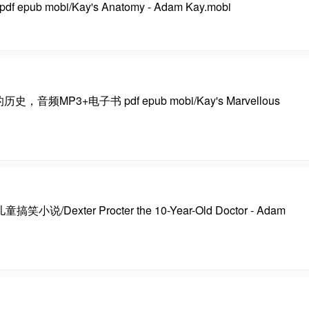
mobi/Kay's Anatomy - Adam Kay.mobi
，音频MP3+电子书 pdf epub mobi/Kay's Marvellous
exter Procter the 10-Year-Old Doctor - Adam