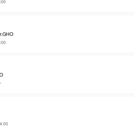
00
r.GHO
00
HO
0
:00