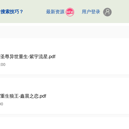
看搜索技巧？
最新资源
用户登录
/圣尊异世重生-紫宇流星.pdf
00
/重生狼王-鑫晨之恋.pdf
00