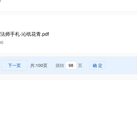
0
/法师手札-沁纸花青.pdf
00
下一页
共:100页
跳转
页
确 定