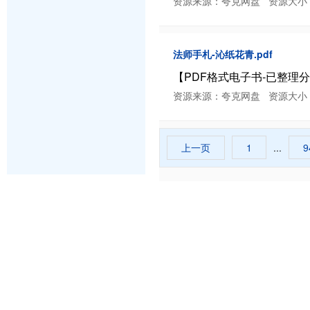
资源来源：夸克网盘 资源大小：9.7 M
法师手札-沁纸花青.pdf
【PDF格式电子书-已整理分类】
资源来源：夸克网盘 资源大小：7.38 
上一页
1
...
9