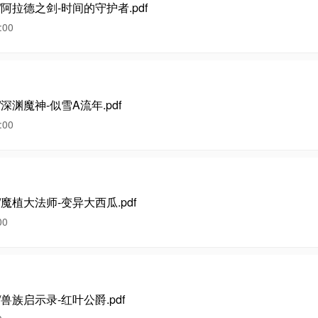
幻/阿拉德之剑-时间的守护者.pdf
00
/深渊魔神-似雪A流年.pdf
00
/魔植大法师-变异大西瓜.pdf
00
/兽族启示录-红叶公爵.pdf