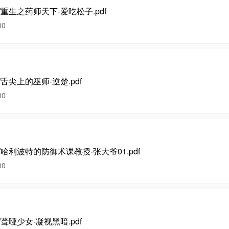
生/重生之药师天下-爱吃松子.pdf
00
/舌尖上的巫师-逆楚.pdf
00
园/哈利波特的防御术课教授-张大爷01.pdf
00
/聋哑少女-凝视黑暗.pdf