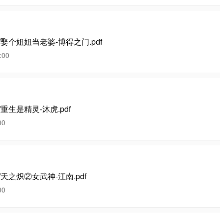
幻/娶个姐姐当老婆-博得之门.pdf
00
/重生是精灵-沐虎.pdf
00
/天之炽②女武神-江南.pdf
00