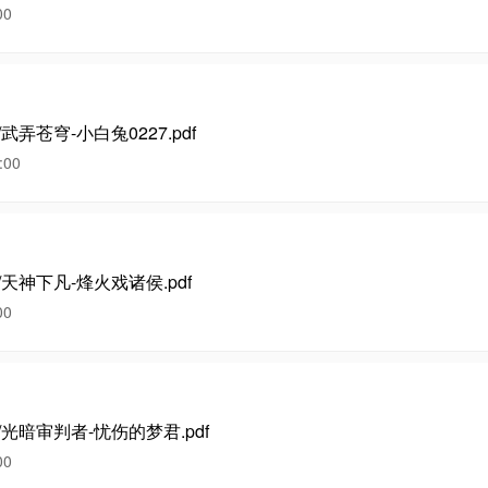
00
武弄苍穹-小白兔0227.pdf
00
/天神下凡-烽火戏诸侯.pdf
00
/光暗审判者-忧伤的梦君.pdf
00